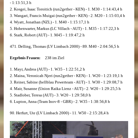
- 1:13:51,3 h
2. Kosgei, Isaac Toroitich (run2gether - KEN) - 1. M30 - 1:14:43,4 h
3. Wangari, Francis Muigai (run2gether - KEN) - 2. M20 - 1:15:03,4 h
4. Wyatt, Jonathan (NZL) - 1. M40 - 1:15:17,1 h
5. Hohenwarter, Markus (LC Villach - AUT) - 1. M35 - 1:17:22,3 h
6. Stark, Robert (AUT) - 1. M45 - 1:19:47,2 h
471. Delling, Thomas (LV Limbach 2000) - 89. M40 - 2:04:56,5 h
Ergebnis Frauen:
238 im Ziel
1. Mayr, Andrea (AUT) - 1. W35 - 1:22:51,2 h
2. Maina, Veronicah Njeri (run2gether - KEN) - 1. W20 - 1:23:19,1 h
3. Reiner, Sabine (hellblau Powerteam - AUT) - 1. W30 - 1:29:08,7 h
4. Mair, Susanne (Union Raika Lienz - AUT) - 2. W20 - 1:29:25,5 h
5. Stadlober, Teresa (AUT) - 3. W20 - 1:29:58,0 h
6. Lupton, Anna (Team Inov-8 - GBR) - 2. W35 - 1:38:56,8 h
90. Herfurt, Ute (LV Limbach 2000) - 11. W50 - 2:15:28,4 h