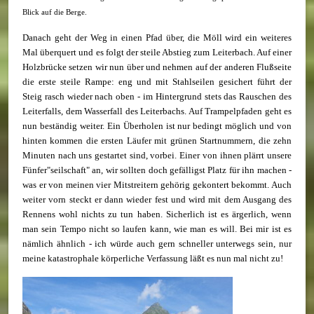
Blick auf die Berge.
Danach geht der Weg in einen Pfad über, die Möll wird ein weiteres
Mal überquert und es folgt der steile Abstieg zum Leiterbach. Auf einer
Holzbrücke setzen wir nun über und nehmen auf der anderen Flußseite
die erste steile Rampe: eng und mit Stahlseilen gesichert führt der
Steig rasch wieder nach oben - im Hintergrund stets das Rauschen des
Leiterfalls, dem Wasserfall des Leiterbachs. Auf Trampelpfaden geht es
nun beständig weiter. Ein Überholen ist nur bedingt möglich und von
hinten kommen die ersten Läufer mit grünen Startnummern, die zehn
Minuten nach uns gestartet sind, vorbei. Einer von ihnen plärrt unsere
Fünfer"seilschaft" an, wir sollten doch gefälligst Platz für ihn machen -
was er von meinen vier Mitstreitern gehörig gekontert bekommt. Auch
weiter vorn steckt er dann wieder fest und wird mit dem Ausgang des
Rennens wohl nichts zu tun haben. Sicherlich ist es ärgerlich, wenn
man sein Tempo nicht so laufen kann, wie man es will. Bei mir ist es
nämlich ähnlich - ich würde auch gern schneller unterwegs sein, nur
meine katastrophale körperliche Verfassung läßt es nun mal nicht zu!