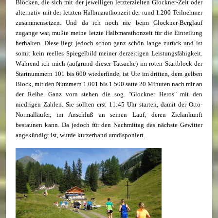
Blöcken, die sich mit der jeweiligen letzterzielten Glockner-Zeit oder
alternativ mit der letzten Halbmarathonzeit der rund 1.200 Teilnehmer
zusammensetzen. Und da ich noch nie beim Glockner-Berglauf
zugange war, mußte meine letzte Halbmarathonzeit für die Einteilung
herhalten. Diese liegt jedoch schon ganz schön lange zurück und ist
somit kein reelles Spiegelbild meiner derzeitigen Leistungsfähigkeit.
Während ich mich (aufgrund dieser Tatsache) im roten Startblock der
Startnummern 101 bis 600 wiederfinde, ist Ute im dritten, dem gelben
Block, mit den Nummern 1.001 bis 1.500 satte 20 Minuten nach mir an
der Reihe. Ganz vorn stehen die sog. "Glockner Heros" mit den
niedrigen Zahlen. Sie sollten erst 11:45 Uhr starten, damit der Otto-
Normalläufer, im Anschluß an seinen Lauf, deren Zielankunft
bestaunen kann. Da jedoch für den Nachmittag das nächste Gewitter
angekündigt ist, wurde kurzerhand umdisponiert.