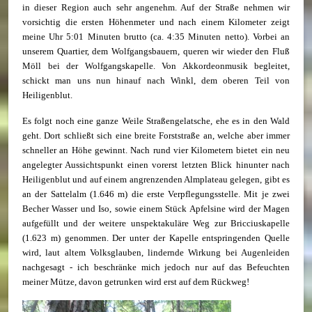
in dieser Region auch sehr angenehm. Auf der Straße nehmen wir
vorsichtig die ersten Höhenmeter und nach einem Kilometer zeigt
meine Uhr 5:01 Minuten brutto (ca. 4:35 Minuten netto). Vorbei an
unserem Quartier, dem Wolfgangsbauern, queren wir wieder den Fluß
Möll bei der Wolfgangskapelle. Von Akkordeonmusik begleitet,
schickt man uns nun hinauf nach Winkl, dem oberen Teil von
Heiligenblut.
Es folgt noch eine ganze Weile Straßengelatsche, ehe es in den Wald
geht. Dort schließt sich eine breite Forststraße an, welche aber immer
schneller an Höhe gewinnt. Nach rund vier Kilometern bietet ein neu
angelegter Aussichtspunkt einen vorerst letzten Blick hinunter nach
Heiligenblut und auf einem angrenzenden Almplateau gelegen, gibt es
an der Sattelalm (1.646 m) die erste Verpflegungsstelle. Mit je zwei
Becher Wasser und Iso, sowie einem Stück Apfelsine wird der Magen
aufgefüllt und der weitere unspektakuläre Weg zur Bricciuskapelle
(1.623 m) genommen. Der unter der Kapelle entspringenden Quelle
wird, laut altem Volksglauben, lindernde Wirkung bei Augenleiden
nachgesagt - ich beschränke mich jedoch nur auf das Befeuchten
meiner Mütze, davon getrunken wird erst auf dem Rückweg!