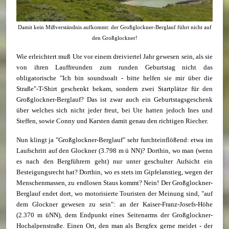
Damit kein Mißverständnis aufkommt: der Großglockner-Berglauf führt nicht auf
den Großglockner!
Wie erleichtert muß Ute vor einem dreiviertel Jahr gewesen sein, als sie
von ihren Lauffreunden zum runden Geburtstag nicht das
obligatorische "Ich bin soundsoalt - bitte helfen sie mir über die
Straße"-T-Shirt geschenkt bekam, sondern zwei Startplätze für den
Großglockner-Berglauf? Das ist zwar auch ein Geburtstagsgeschenk
über welches sich nicht jeder freut, bei Ute hatten jedoch Ines und
Steffen, sowie Conny und Karsten damit genau den richtigen Riecher.
Nun klingt ja "Großglockner-Berglauf" sehr furchteinflößend: etwa im
Laufschritt auf den Glockner (3.798 m ü NN)? Dorthin, wo man (wenn
es nach den Bergführern geht) nur unter geschulter Aufsicht ein
Besteigungsrecht hat? Dorthin, wo es stets im Gipfelanstieg, wegen der
Menschenmassen, zu endlosen Staus kommt? Nein! Der Großglockner-
Berglauf endet dort, wo motorisierte Touristen der Meinung sind, "auf
dem Glockner gewesen zu sein": an der Kaiser-Franz-Josefs-Höhe
(2.370 m üNN), dem Endpunkt eines Seitenarms der Großglockner-
Hochalpenstraße. Einen Ort, den man als Bergfex gerne meidet - der