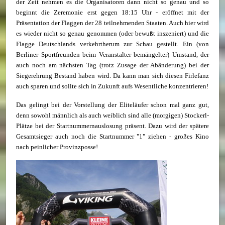
der Zeit nehmen es die Organisatoren dann nicht so genau und so
beginnt die Zeremonie erst gegen 18:15 Uhr - eröffnet mit der
Präsentation der Flaggen der 28 teilnehmenden Staaten. Auch hier wird
es wieder nicht so genau genommen (oder bewußt inszeniert) und die
Flagge Deutschlands verkehrtherum zur Schau gestellt. Ein (von
Berliner Sportfreunden beim Veranstalter bemängelter) Umstand, der
auch noch am nächsten Tag (trotz Zusage der Abänderung) bei der
Siegerehrung Bestand haben wird. Da kann man sich diesen Firlefanz
auch sparen und sollte sich in Zukunft aufs Wesentliche konzentrieren!
Das gelingt bei der Vorstellung der Eliteläufer schon mal ganz gut,
denn sowohl männlich als auch weiblich sind alle (morgigen) Stockerl-
Plätze bei der Startnummernauslosung präsent. Dazu wird der spätere
Gesamtsieger auch noch die Startnummer "1" ziehen - großes Kino
nach peinlicher Provinzposse!