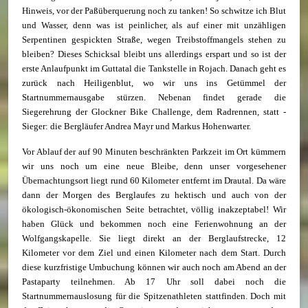
Hinweis, vor der Paßüberquerung noch zu tanken! So schwitze ich Blut
und Wasser, denn was ist peinlicher, als auf einer mit unzähligen
Serpentinen gespickten Straße, wegen Treibstoffmangels stehen zu
bleiben? Dieses Schicksal bleibt uns allerdings erspart und so ist der
erste Anlaufpunkt im Guttatal die Tankstelle in Rojach. Danach geht es
zurück nach Heiligenblut, wo wir uns ins Getümmel der
Startnummernausgabe stürzen. Nebenan findet gerade die
Siegerehrung der Glockner Bike Challenge, dem Radrennen, statt -
Sieger: die Bergläufer Andrea Mayr und Markus Hohenwarter.
Vor Ablauf der auf 90 Minuten beschränkten Parkzeit im Ort kümmern
wir uns noch um eine neue Bleibe, denn unser vorgesehener
Übernachtungsort liegt rund 60 Kilometer entfernt im Drautal. Da wäre
dann der Morgen des Berglaufes zu hektisch und auch von der
ökologisch-ökonomischen Seite betrachtet, völlig inakzeptabel! Wir
haben Glück und bekommen noch eine Ferienwohnung an der
Wolfgangskapelle. Sie liegt direkt an der Berglaufstrecke, 12
Kilometer vor dem Ziel und einen Kilometer nach dem Start. Durch
diese kurzfristige Umbuchung können wir auch noch am Abend an der
Pastaparty teilnehmen. Ab 17 Uhr soll dabei noch die
Startnummernauslosung für die Spitzenathleten stattfinden. Doch mit